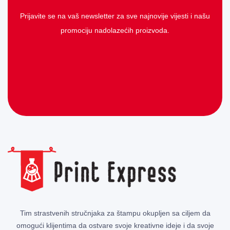
Prijavite se na vaš newsletter za sve najnovije vijesti i našu
promociju nadolazećih proizvoda.
Tim strastvenih stručnjaka za štampu okupljen sa ciljem da
omogući klijentima da ostvare svoje kreativne ideje i da svoje