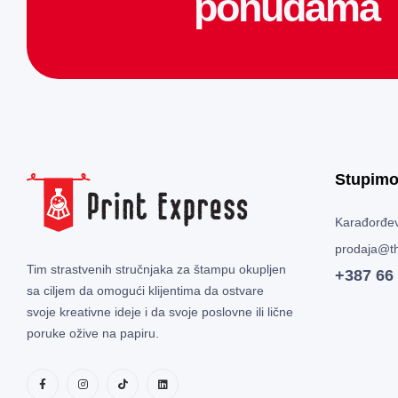
ponudama
Stupimo
Karađorđev
prodaja@th
Tim strastvenih stručnjaka za štampu okupljen
+387 66
sa ciljem da omogući klijentima da ostvare
svoje kreativne ideje i da svoje poslovne ili lične
poruke ožive na papiru.