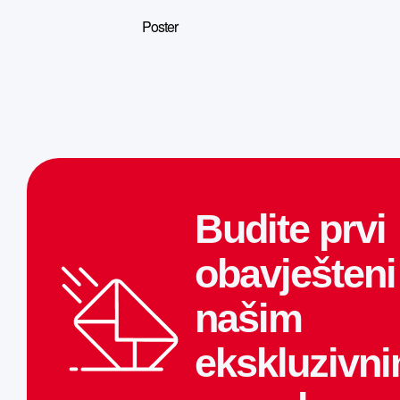
Poster
Budite prvi
obavješteni
našim
ekskluzivn