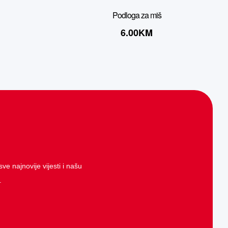
Podloga za miš
6.00
KM
ve najnovije vijesti i našu
.