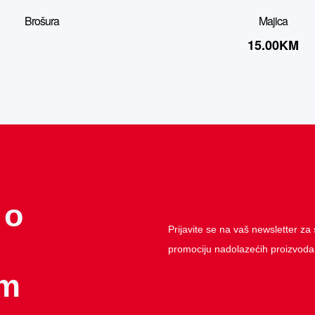
Brošura
Majica
15.00
KM
 o
Prijavite se na vaš newsletter za s
promociju nadolazećih proizvoda
im