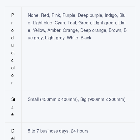
P
None, Red, Pink, Purple, Deep purple, Indigo, Blu
r
e, Light blue, Cyan, Teal, Green, Light green, Lim
o
e, Yellow, Amber, Orange, Deep orange, Brown, Bl
d
ue grey, Light grey, White, Black
u
ct
c
ol
o
r
Si
Small (450mm x 400mm), Big (900mm x 200mm)
z
e
D
5 to 7 business days, 24 hours
el