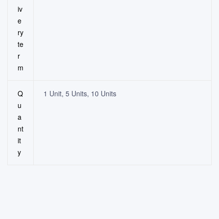
iv
e
ry
te
r
m
Q
1 Unit, 5 Units, 10 Units
u
a
nt
it
y