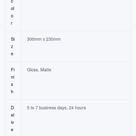
c
ol
o
r
Si
300mm x 230mm
z
e
Fi
Gloss, Matte
ni
s
h
D
5 to 7 business days, 24 hours
el
iv
e