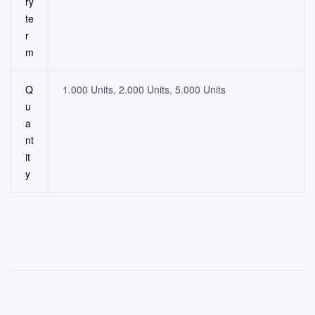
ry
te
r
m
Q
1.000 Units, 2.000 Units, 5.000 Units
u
a
nt
it
y