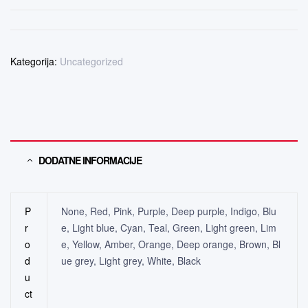
Kategorija:
Uncategorized
DODATNE INFORMACIJE
P
None, Red, Pink, Purple, Deep purple, Indigo, Blu
r
e, Light blue, Cyan, Teal, Green, Light green, Lim
o
e, Yellow, Amber, Orange, Deep orange, Brown, Bl
d
ue grey, Light grey, White, Black
u
ct