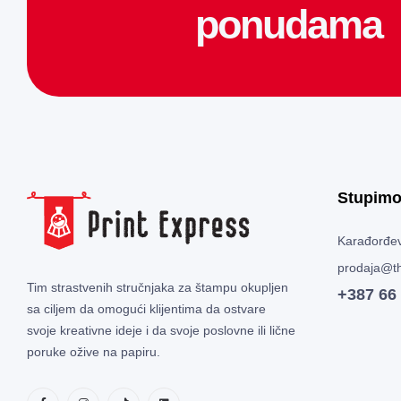
ponudama
Stupimo
Karađorđev
prodaja@th
Tim strastvenih stručnjaka za štampu okupljen
+387 66
sa ciljem da omogući klijentima da ostvare
svoje kreativne ideje i da svoje poslovne ili lične
poruke ožive na papiru.