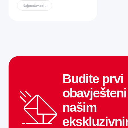
Najprodavanije
Budite prvi
obavješteni
našim
ekskluzivn